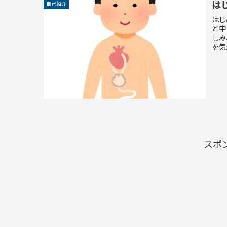
は
自己紹介
はじ
と申
しみ
を気
スポ